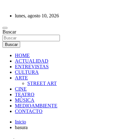
Saltar
al
lunes, agosto 10, 2026
contenido
REVISTA DE PRENSA
Buscar
Buscar
HOME
ACTUALIDAD
ENTREVISTAS
CULTURA
ARTE
STREET ART
CINE
TEATRO
MÚSICA
MEDIOAMBIENTE
CONTACTO
Inicio
basura