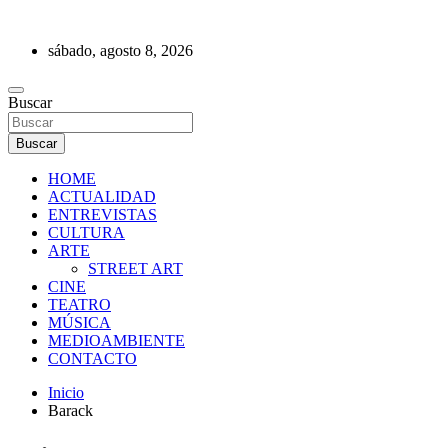
Saltar
al
sábado, agosto 8, 2026
contenido
REVISTA DE PRENSA
Buscar
Buscar
HOME
ACTUALIDAD
ENTREVISTAS
CULTURA
ARTE
STREET ART
CINE
TEATRO
MÚSICA
MEDIOAMBIENTE
CONTACTO
Inicio
Barack