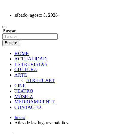
Saltar
al
sábado, agosto 8, 2026
contenido
REVISTA DE PRENSA
Buscar
Buscar
HOME
ACTUALIDAD
ENTREVISTAS
CULTURA
ARTE
STREET ART
CINE
TEATRO
MÚSICA
MEDIOAMBIENTE
CONTACTO
Inicio
Atlas de los lugares malditos