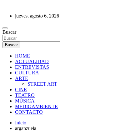
Saltar
al
jueves, agosto 6, 2026
contenido
REVISTA DE PRENSA
Buscar
Buscar
HOME
ACTUALIDAD
ENTREVISTAS
CULTURA
ARTE
STREET ART
CINE
TEATRO
MÚSICA
MEDIOAMBIENTE
CONTACTO
Inicio
arganzuela