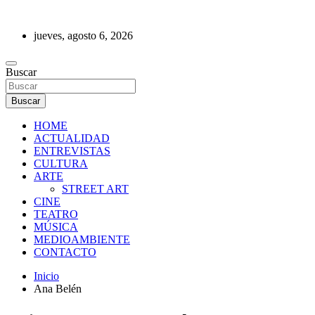
Saltar
al
jueves, agosto 6, 2026
contenido
REVISTA DE PRENSA
Buscar
Buscar
HOME
ACTUALIDAD
ENTREVISTAS
CULTURA
ARTE
STREET ART
CINE
TEATRO
MÚSICA
MEDIOAMBIENTE
CONTACTO
Inicio
Ana Belén