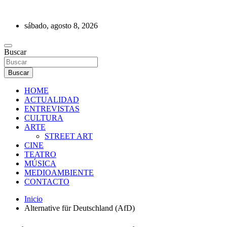
Saltar
al
sábado, agosto 8, 2026
contenido
REVISTA DE PRENSA
Buscar
Buscar
HOME
ACTUALIDAD
ENTREVISTAS
CULTURA
ARTE
STREET ART
CINE
TEATRO
MÚSICA
MEDIOAMBIENTE
CONTACTO
Inicio
Alternative für Deutschland (AfD)