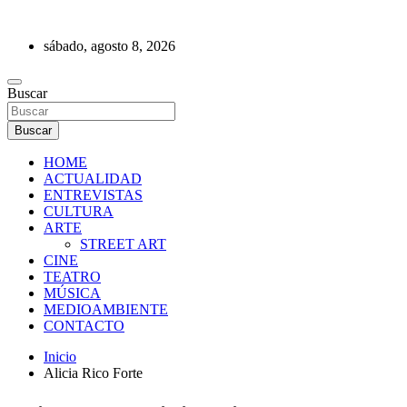
Saltar
al
sábado, agosto 8, 2026
contenido
REVISTA DE PRENSA
Buscar
Buscar
HOME
ACTUALIDAD
ENTREVISTAS
CULTURA
ARTE
STREET ART
CINE
TEATRO
MÚSICA
MEDIOAMBIENTE
CONTACTO
Inicio
Alicia Rico Forte