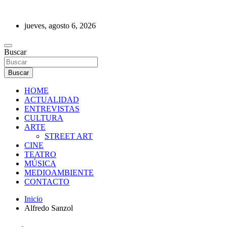
Saltar
al
jueves, agosto 6, 2026
contenido
REVISTA DE PRENSA
Buscar
Buscar
HOME
ACTUALIDAD
ENTREVISTAS
CULTURA
ARTE
STREET ART
CINE
TEATRO
MÚSICA
MEDIOAMBIENTE
CONTACTO
Inicio
Alfredo Sanzol