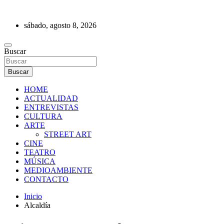
Saltar
al
sábado, agosto 8, 2026
contenido
REVISTA DE PRENSA
Buscar
Buscar
HOME
ACTUALIDAD
ENTREVISTAS
CULTURA
ARTE
STREET ART
CINE
TEATRO
MÚSICA
MEDIOAMBIENTE
CONTACTO
Inicio
Alcaldía