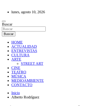
Saltar
al
lunes, agosto 10, 2026
contenido
REVISTA DE PRENSA
Buscar
Buscar
HOME
ACTUALIDAD
ENTREVISTAS
CULTURA
ARTE
STREET ART
CINE
TEATRO
MÚSICA
MEDIOAMBIENTE
CONTACTO
Inicio
Alberto Rodríguez