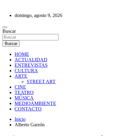
Saltar
al
domingo, agosto 9, 2026
contenido
REVISTA DE PRENSA
Buscar
Buscar
HOME
ACTUALIDAD
ENTREVISTAS
CULTURA
ARTE
STREET ART
CINE
TEATRO
MÚSICA
MEDIOAMBIENTE
CONTACTO
Inicio
Alberto Garzón