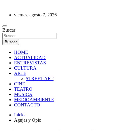
Saltar
al
viernes, agosto 7, 2026
contenido
REVISTA DE PRENSA
Buscar
Buscar
HOME
ACTUALIDAD
ENTREVISTAS
CULTURA
ARTE
STREET ART
CINE
TEATRO
MÚSICA
MEDIOAMBIENTE
CONTACTO
Inicio
Agujas y Opio