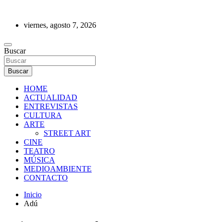
Saltar
al
viernes, agosto 7, 2026
contenido
REVISTA DE PRENSA
Buscar
Buscar
HOME
ACTUALIDAD
ENTREVISTAS
CULTURA
ARTE
STREET ART
CINE
TEATRO
MÚSICA
MEDIOAMBIENTE
CONTACTO
Inicio
Adú