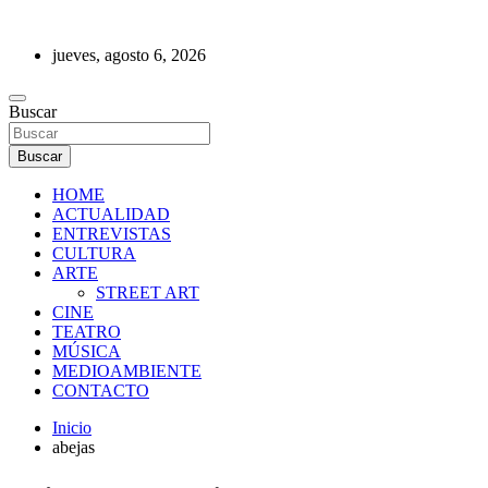
Saltar
al
jueves, agosto 6, 2026
contenido
REVISTA DE PRENSA
Buscar
Buscar
HOME
ACTUALIDAD
ENTREVISTAS
CULTURA
ARTE
STREET ART
CINE
TEATRO
MÚSICA
MEDIOAMBIENTE
CONTACTO
Inicio
abejas