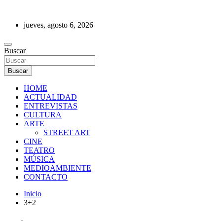
Saltar
al
jueves, agosto 6, 2026
contenido
REVISTA DE PRENSA
Buscar
Buscar
HOME
ACTUALIDAD
ENTREVISTAS
CULTURA
ARTE
STREET ART
CINE
TEATRO
MÚSICA
MEDIOAMBIENTE
CONTACTO
Inicio
3+2