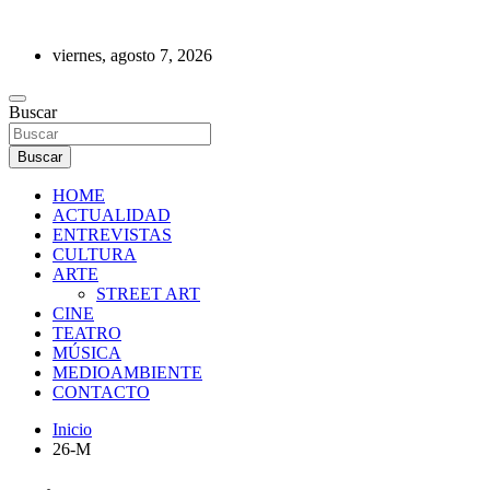
Saltar
al
viernes, agosto 7, 2026
contenido
REVISTA DE PRENSA
Buscar
Buscar
HOME
ACTUALIDAD
ENTREVISTAS
CULTURA
ARTE
STREET ART
CINE
TEATRO
MÚSICA
MEDIOAMBIENTE
CONTACTO
Inicio
26-M