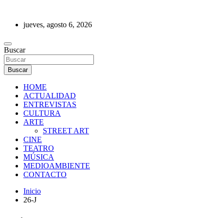
Saltar
al
jueves, agosto 6, 2026
contenido
REVISTA DE PRENSA
Buscar
Buscar
HOME
ACTUALIDAD
ENTREVISTAS
CULTURA
ARTE
STREET ART
CINE
TEATRO
MÚSICA
MEDIOAMBIENTE
CONTACTO
Inicio
26-J