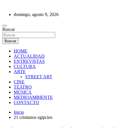
Saltar
al
domingo, agosto 9, 2026
contenido
REVISTA DE PRENSA
Buscar
Buscar
HOME
ACTUALIDAD
ENTREVISTAS
CULTURA
ARTE
STREET ART
CINE
TEATRO
MÚSICA
MEDIOAMBIENTE
CONTACTO
Inicio
21 cristianos egipcios