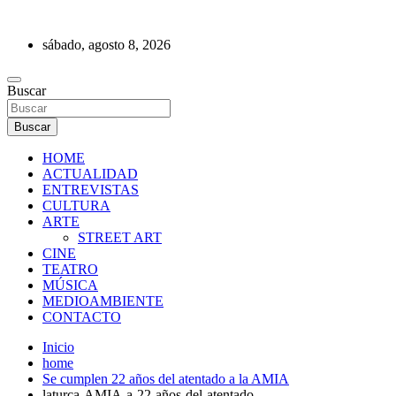
Saltar
al
sábado, agosto 8, 2026
contenido
REVISTA DE PRENSA
Buscar
Buscar
HOME
ACTUALIDAD
ENTREVISTAS
CULTURA
ARTE
STREET ART
CINE
TEATRO
MÚSICA
MEDIOAMBIENTE
CONTACTO
Inicio
home
Se cumplen 22 años del atentado a la AMIA
laturca-AMIA-a-22-años-del-atentado