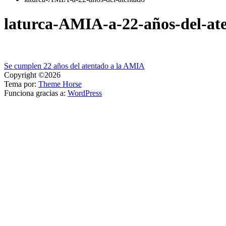
laturca-AMIA-a-22-años-del-at
Navegación
Se cumplen 22 años del atentado a la AMIA
Copyright ©2026
de
Tema por:
Theme Horse
entradas
Funciona gracias a:
WordPress