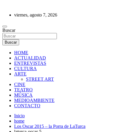
Saltar
al
viernes, agosto 7, 2026
contenido
REVISTA DE PRENSA
Buscar
Buscar
HOME
ACTUALIDAD
ENTREVISTAS
CULTURA
ARTE
STREET ART
CINE
TEATRO
MÚSICA
MEDIOAMBIENTE
CONTACTO
Inicio
home
Los Oscar 2015 – la Porra de LaTurca
laturca-oscar-5