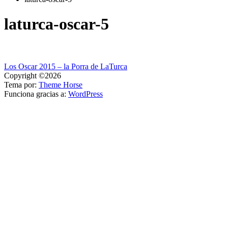
laturca-oscar-5
Navegación
Los Oscar 2015 – la Porra de LaTurca
Copyright ©2026
de
Tema por:
Theme Horse
entradas
Funciona gracias a:
WordPress