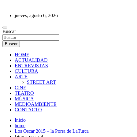
Saltar
al
jueves, agosto 6, 2026
contenido
REVISTA DE PRENSA
Buscar
Buscar
HOME
ACTUALIDAD
ENTREVISTAS
CULTURA
ARTE
STREET ART
CINE
TEATRO
MÚSICA
MEDIOAMBIENTE
CONTACTO
Inicio
home
Los Oscar 2015 – la Porra de LaTurca
laturca-oscar-4