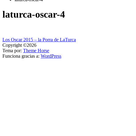
laturca-oscar-4
Navegación
Los Oscar 2015 – la Porra de LaTurca
Copyright ©2026
de
Tema por:
Theme Horse
entradas
Funciona gracias a:
WordPress