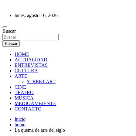
Saltar
al
lunes, agosto 10, 2026
contenido
REVISTA DE PRENSA
Buscar
Buscar
HOME
ACTUALIDAD
ENTREVISTAS
CULTURA
ARTE
STREET ART
CINE
TEATRO
MÚSICA
MEDIOAMBIENTE
CONTACTO
Inicio
home
La quema de arte del siglo