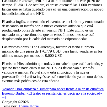
Las obras de arte se quemarán a diario durante todo este plazo de
tiempo. El día 11 de octubre, el artista quemará las 1.000 versiones
físicas que se había quedado para él, en una demostración de apoyo
incondicionado al arte NFT.
El artista inglés, comentando el evento, se declaró muy emocionado,
destacando su interés por la nueva corriente artística que está
produciendo obras de arte en versión NFT. Este último es un
mercado muy cuestionado, que en estos últimos meses se está
desplomando por la caída del mercado de criptomonedas.
Las mismas obras “The Currency», tocaron el techo el precio
máximo de una pieza de 176.779 USD, para luego venderse en los
últimos meses por menos de 9.000 USD.
El mismo Hirst admitió que todavía no sabe lo que está haciendo, y
que no tiene nada claro si los NFT o los físicos van a ser más
valiosos o menos. Pero el show está anunciado y la nueva
provocación del artista inglés se está convirtiendo ya en uno de los
eventos más polémicos de esta década.
Navegación
Yolanda Díaz empieza a sumar para hacer frente a la crisis climática
Eugenio Barba: «El teatro es resistencia, es decir no a la sociedad»
de
￼
entradas
Copyright ©2026
Tema por:
Theme Horse