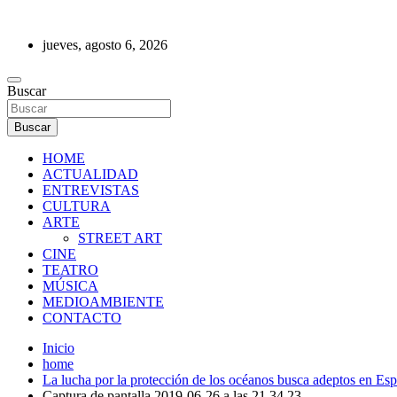
Saltar
al
jueves, agosto 6, 2026
contenido
REVISTA DE PRENSA
Buscar
Buscar
HOME
ACTUALIDAD
ENTREVISTAS
CULTURA
ARTE
STREET ART
CINE
TEATRO
MÚSICA
MEDIOAMBIENTE
CONTACTO
Inicio
home
La lucha por la protección de los océanos busca adeptos en Es
Captura de pantalla 2019-06-26 a las 21.34.23