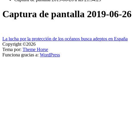
Captura de pantalla 2019-06-26 
Navegación
La lucha por la protección de los océanos busca adeptos en España
Copyright ©2026
de
Tema por:
Theme Horse
entradas
Funciona gracias a:
WordPress