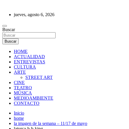
Saltar
al
jueves, agosto 6, 2026
contenido
REVISTA DE PRENSA
Buscar
Buscar
HOME
ACTUALIDAD
ENTREVISTAS
CULTURA
ARTE
STREET ART
CINE
TEATRO
MÚSICA
MEDIOAMBIENTE
CONTACTO
Inicio
home
la imagen de la semana – 11/17 de mayo
laturca-b-b-king