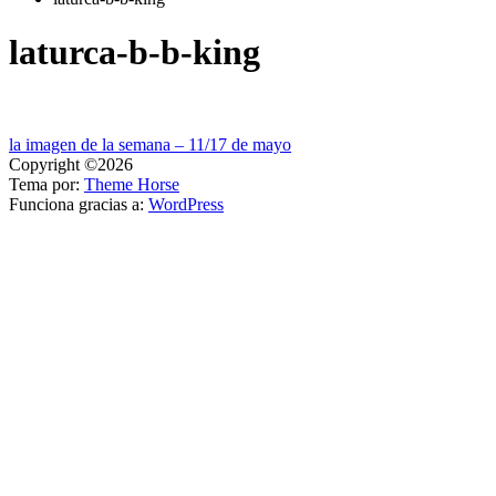
laturca-b-b-king
Navegación
la imagen de la semana – 11/17 de mayo
Copyright ©2026
de
Tema por:
Theme Horse
entradas
Funciona gracias a:
WordPress