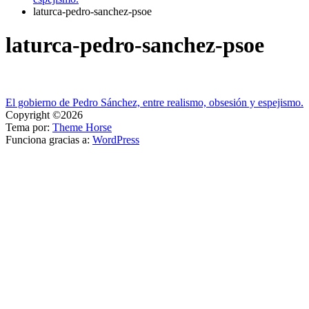
laturca-pedro-sanchez-psoe
laturca-pedro-sanchez-psoe
Navegación
El gobierno de Pedro Sánchez, entre realismo, obsesión y espejismo.
Copyright ©2026
de
Tema por:
Theme Horse
entradas
Funciona gracias a:
WordPress