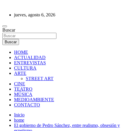
Saltar
al
jueves, agosto 6, 2026
contenido
REVISTA DE PRENSA
Buscar
Buscar
HOME
ACTUALIDAD
ENTREVISTAS
CULTURA
ARTE
STREET ART
CINE
TEATRO
MÚSICA
MEDIOAMBIENTE
CONTACTO
Inicio
home
El gobierno de Pedro Sánchez, entre realismo, obsesión y
espejismo.