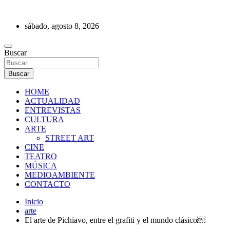
Saltar
al
sábado, agosto 8, 2026
contenido
REVISTA DE PRENSA
Buscar
Buscar
HOME
ACTUALIDAD
ENTREVISTAS
CULTURA
ARTE
STREET ART
CINE
TEATRO
MÚSICA
MEDIOAMBIENTE
CONTACTO
Inicio
arte
El arte de Pichiavo, entre el grafiti y el mundo clásico￼