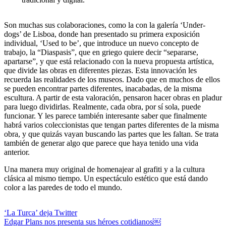
Son muchas sus colaboraciones, como la con la galería ‘Under-
dogs’ de Lisboa, donde han presentado su primera exposición
individual, ‘Used to be’, que introduce un nuevo concepto de
trabajo, la “Diaspasis”, que en griego quiere decir “separarse,
apartarse”, y que está relacionado con la nueva propuesta artística,
que divide las obras en diferentes piezas. Esta innovación les
recuerda las realidades de los museos. Dado que en muchos de ellos
se pueden encontrar partes diferentes, inacabadas, de la misma
escultura. A partir de esta valoración, pensaron hacer obras en pladur
para luego dividirlas. Realmente, cada obra, por sí sola, puede
funcionar. Y les parece también interesante saber que finalmente
habrá varios coleccionistas que tengan partes diferentes de la misma
obra, y que quizás vayan buscando las partes que les faltan. Se trata
también de generar algo que parece que haya tenido una vida
anterior.
Una manera muy original de homenajear al grafiti y a la cultura
clásica al mismo tiempo. Un espectáculo estético que está dando
color a las paredes de todo el mundo.
Navegación
‘La Turca’ deja Twitter
Edgar Plans nos presenta sus héroes cotidianos￼