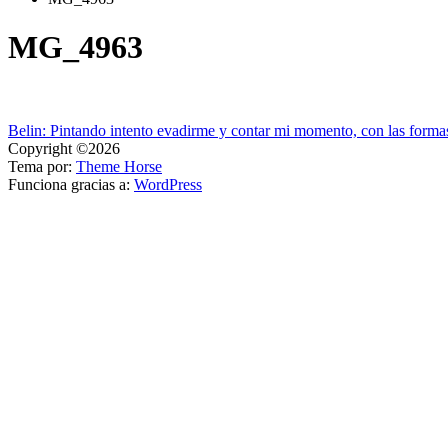
MG_4963
Navegación
Belin: Pintando intento evadirme y contar mi momento, con las formas
Copyright ©2026
de
Tema por:
Theme Horse
entradas
Funciona gracias a:
WordPress