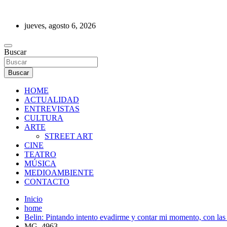
Saltar
al
jueves, agosto 6, 2026
contenido
REVISTA DE PRENSA
Buscar
Buscar
HOME
ACTUALIDAD
ENTREVISTAS
CULTURA
ARTE
STREET ART
CINE
TEATRO
MÚSICA
MEDIOAMBIENTE
CONTACTO
Inicio
home
Belin: Pintando intento evadirme y contar mi momento, con las 
MG_4963