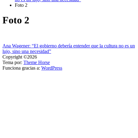
Foto 2
Foto 2
Navegación
Ana Wagener: “El gobierno debería entender que la cultura no es un
lujo, sino una necesidad”
de
Copyright ©2026
entradas
Tema por:
Theme Horse
Funciona gracias a:
WordPress