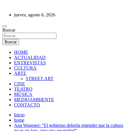
Saltar
al
jueves, agosto 6, 2026
contenido
REVISTA DE PRENSA
Buscar
Buscar
HOME
ACTUALIDAD
ENTREVISTAS
CULTURA
ARTE
STREET ART
CINE
TEATRO
MÚSICA
MEDIOAMBIENTE
CONTACTO
Inicio
home
Ana Wagener: “El gobierno debería entender que la cultura
no es un lujo, sino una necesidad”