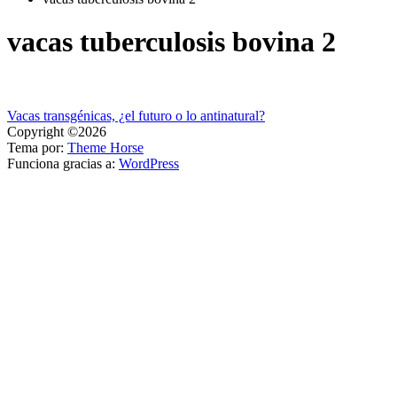
vacas tuberculosis bovina 2
Navegación
Vacas transgénicas, ¿el futuro o lo antinatural?
Copyright ©2026
de
Tema por:
Theme Horse
entradas
Funciona gracias a:
WordPress