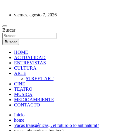
Saltar
al
viernes, agosto 7, 2026
contenido
REVISTA DE PRENSA
Buscar
Buscar
HOME
ACTUALIDAD
ENTREVISTAS
CULTURA
ARTE
STREET ART
CINE
TEATRO
MÚSICA
MEDIOAMBIENTE
CONTACTO
Inicio
home
Vacas transgénicas, ¿el futuro o lo antinatural?
vacas tuberculosis bovina 2