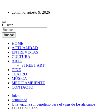
Saltar
al
domingo, agosto 9, 2026
contenido
REVISTA DE PRENSA
Buscar
Buscar
HOME
ACTUALIDAD
ENTREVISTAS
CULTURA
ARTE
STREET ART
CINE
TEATRO
MÚSICA
MEDIOAMBIENTE
CONTACTO
Inicio
actualidad
Una vacuna sin beneficio para el virus de los africanos
184888-944-629