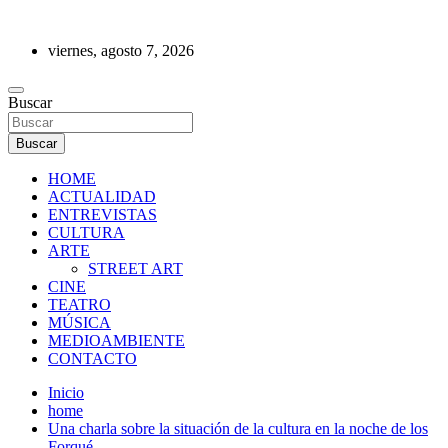
Saltar
al
viernes, agosto 7, 2026
contenido
REVISTA DE PRENSA
Buscar
Buscar
HOME
ACTUALIDAD
ENTREVISTAS
CULTURA
ARTE
STREET ART
CINE
TEATRO
MÚSICA
MEDIOAMBIENTE
CONTACTO
Inicio
home
Una charla sobre la situación de la cultura en la noche de los
Forqué