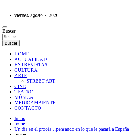
Saltar
al
viernes, agosto 7, 2026
contenido
REVISTA DE PRENSA
Buscar
Buscar
HOME
ACTUALIDAD
ENTREVISTAS
CULTURA
ARTE
STREET ART
CINE
TEATRO
MÚSICA
MEDIOAMBIENTE
CONTACTO
Inicio
home
Un día en el procés…pensando en lo que le pasará a España
procés