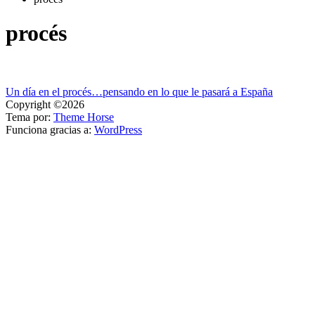
procés
Navegación
Un día en el procés…pensando en lo que le pasará a España
Copyright ©2026
de
Tema por:
Theme Horse
entradas
Funciona gracias a:
WordPress