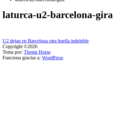
laturca-u2-barcelona-gira
Navegación
U2 dejan en Barcelona otra huella indeleble
Copyright ©2026
de
Tema por:
Theme Horse
entradas
Funciona gracias a:
WordPress