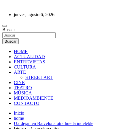
Saltar
al
jueves, agosto 6, 2026
contenido
REVISTA DE PRENSA
Buscar
Buscar
HOME
ACTUALIDAD
ENTREVISTAS
CULTURA
ARTE
STREET ART
CINE
TEATRO
MÚSICA
MEDIOAMBIENTE
CONTACTO
Inicio
home
U2 dejan en Barcelona otra huella indeleble
laturca-u2-barcelona-gira