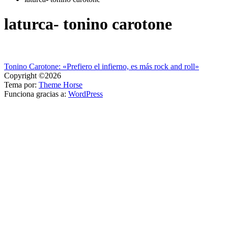
laturca- tonino carotone
Navegación
Tonino Carotone: «Prefiero el infierno, es más rock and roll»
Copyright ©2026
de
Tema por:
Theme Horse
entradas
Funciona gracias a:
WordPress