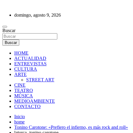
Saltar
al
domingo, agosto 9, 2026
contenido
REVISTA DE PRENSA
Buscar
Buscar
HOME
ACTUALIDAD
ENTREVISTAS
CULTURA
ARTE
STREET ART
CINE
TEATRO
MÚSICA
MEDIOAMBIENTE
CONTACTO
Inicio
home
Tonino Carotone: «Prefiero el infierno, es más rock and roll»
laturca- tonino carotone