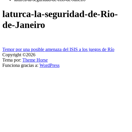
laturca-la-seguridad-de-Rio-
de-Janeiro
Navegación
Temor por una posible amenaza del ISIS a los juegos de Río
Copyright ©2026
de
Tema por:
Theme Horse
entradas
Funciona gracias a:
WordPress