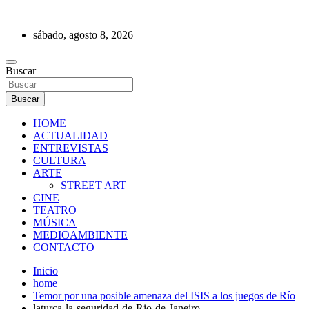
Saltar
al
sábado, agosto 8, 2026
contenido
REVISTA DE PRENSA
Buscar
Buscar
HOME
ACTUALIDAD
ENTREVISTAS
CULTURA
ARTE
STREET ART
CINE
TEATRO
MÚSICA
MEDIOAMBIENTE
CONTACTO
Inicio
home
Temor por una posible amenaza del ISIS a los juegos de Río
laturca-la-seguridad-de-Rio-de-Janeiro