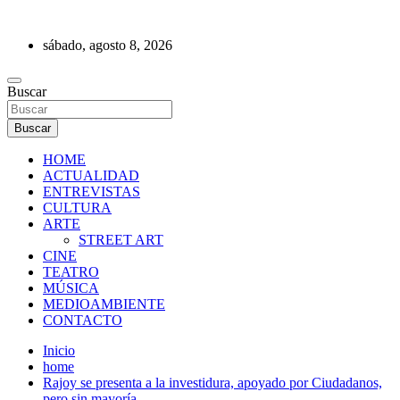
Saltar
al
sábado, agosto 8, 2026
contenido
REVISTA DE PRENSA
Buscar
Buscar
HOME
ACTUALIDAD
ENTREVISTAS
CULTURA
ARTE
STREET ART
CINE
TEATRO
MÚSICA
MEDIOAMBIENTE
CONTACTO
Inicio
home
Rajoy se presenta a la investidura, apoyado por Ciudadanos,
pero sin mayoría