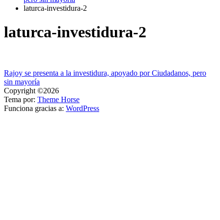
laturca-investidura-2
laturca-investidura-2
Navegación
Rajoy se presenta a la investidura, apoyado por Ciudadanos, pero
sin mayoría
de
Copyright ©2026
entradas
Tema por:
Theme Horse
Funciona gracias a:
WordPress