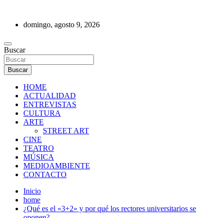
Saltar
al
domingo, agosto 9, 2026
contenido
REVISTA DE PRENSA
Buscar
Buscar
HOME
ACTUALIDAD
ENTREVISTAS
CULTURA
ARTE
STREET ART
CINE
TEATRO
MÚSICA
MEDIOAMBIENTE
CONTACTO
Inicio
home
¿Qué es el «3+2» y por qué los rectores universitarios se
oponen?