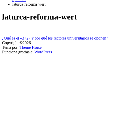
laturca-reforma-wert
laturca-reforma-wert
Navegación
¿Qué es el «3+2» y por qué los rectores universitarios se oponen?
Copyright ©2026
de
Tema por:
Theme Horse
entradas
Funciona gracias a:
WordPress