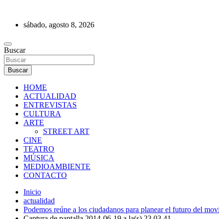
Saltar
al
sábado, agosto 8, 2026
contenido
REVISTA DE PRENSA
Buscar
Buscar
HOME
ACTUALIDAD
ENTREVISTAS
CULTURA
ARTE
STREET ART
CINE
TEATRO
MÚSICA
MEDIOAMBIENTE
CONTACTO
Inicio
actualidad
Podemos reúne a los ciudadanos para planear el futuro del mov
Captura de pantalla 2014-06-19 a la(s) 23.03.41