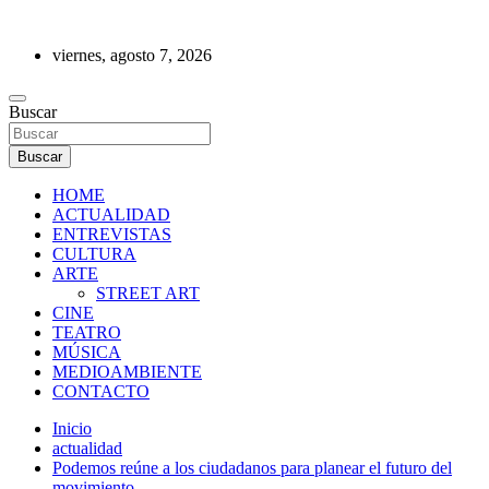
Saltar
al
viernes, agosto 7, 2026
contenido
REVISTA DE PRENSA
Buscar
Buscar
HOME
ACTUALIDAD
ENTREVISTAS
CULTURA
ARTE
STREET ART
CINE
TEATRO
MÚSICA
MEDIOAMBIENTE
CONTACTO
Inicio
actualidad
Podemos reúne a los ciudadanos para planear el futuro del
movimiento