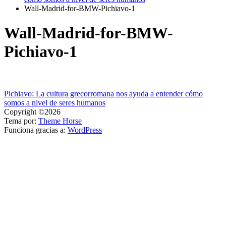
Wall-Madrid-for-BMW-Pichiavo-1
Wall-Madrid-for-BMW-
Pichiavo-1
Navegación
Pichiavo: La cultura grecorromana nos ayuda a entender cómo
somos a nivel de seres humanos
de
Copyright ©2026
entradas
Tema por:
Theme Horse
Funciona gracias a:
WordPress