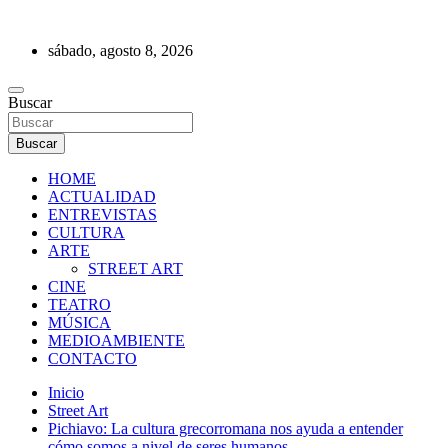
Saltar
al
sábado, agosto 8, 2026
contenido
REVISTA DE PRENSA
Buscar
Buscar
HOME
ACTUALIDAD
ENTREVISTAS
CULTURA
ARTE
STREET ART
CINE
TEATRO
MÚSICA
MEDIOAMBIENTE
CONTACTO
Inicio
Street Art
Pichiavo: La cultura grecorromana nos ayuda a entender
cómo somos a nivel de seres humanos