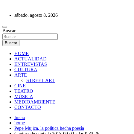
Saltar
al
sábado, agosto 8, 2026
contenido
REVISTA DE PRENSA
Buscar
Buscar
HOME
ACTUALIDAD
ENTREVISTAS
CULTURA
ARTE
STREET ART
CINE
TEATRO
MÚSICA
MEDIOAMBIENTE
CONTACTO
Inicio
home
Pepe Mujica, la política hecha poesía
Captura de pantalla 2018-09-02 a las 9.33.26