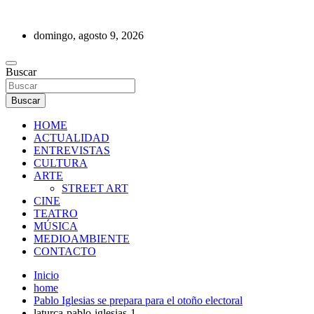
Saltar
al
domingo, agosto 9, 2026
contenido
REVISTA DE PRENSA
Buscar
Buscar
HOME
ACTUALIDAD
ENTREVISTAS
CULTURA
ARTE
STREET ART
CINE
TEATRO
MÚSICA
MEDIOAMBIENTE
CONTACTO
Inicio
home
Pablo Iglesias se prepara para el otoño electoral
laturca-pablo-iglesias-1