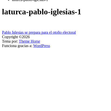
laturca-pablo-iglesias-1
Navegación
Pablo Iglesias se prepara para el otoño electoral
Copyright ©2026
de
Tema por:
Theme Horse
entradas
Funciona gracias a:
WordPress