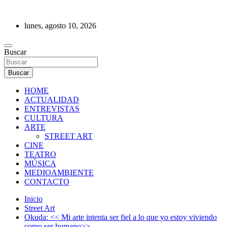
Saltar
al
lunes, agosto 10, 2026
contenido
REVISTA DE PRENSA
Buscar
Buscar
HOME
ACTUALIDAD
ENTREVISTAS
CULTURA
ARTE
STREET ART
CINE
TEATRO
MÚSICA
MEDIOAMBIENTE
CONTACTO
Inicio
Street Art
Okuda: << Mi arte intenta ser fiel a lo que yo estoy viviendo
como ser humano>>