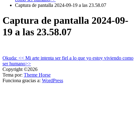
Captura de pantalla 2024-09-19 a las 23.58.07
Captura de pantalla 2024-09-
19 a las 23.58.07
Navegación
Okuda: << Mi arte intenta ser fiel a lo que yo estoy viviendo como
ser humano>>
de
Copyright ©2026
entradas
Tema por:
Theme Horse
Funciona gracias a:
WordPress