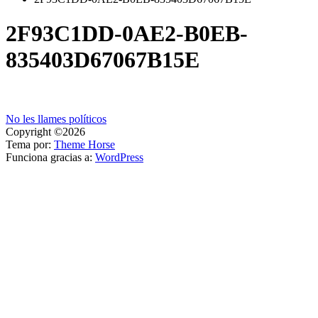
2F93C1DD-0AE2-B0EB-
835403D67067B15E
Navegación
No les llames políticos
Copyright ©2026
de
Tema por:
Theme Horse
entradas
Funciona gracias a:
WordPress