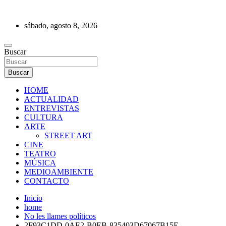
Saltar
al
sábado, agosto 8, 2026
contenido
REVISTA DE PRENSA
Buscar
Buscar
HOME
ACTUALIDAD
ENTREVISTAS
CULTURA
ARTE
STREET ART
CINE
TEATRO
MÚSICA
MEDIOAMBIENTE
CONTACTO
Inicio
home
No les llames políticos
2F93C1DD-0AE2-B0EB-835403D67067B15E