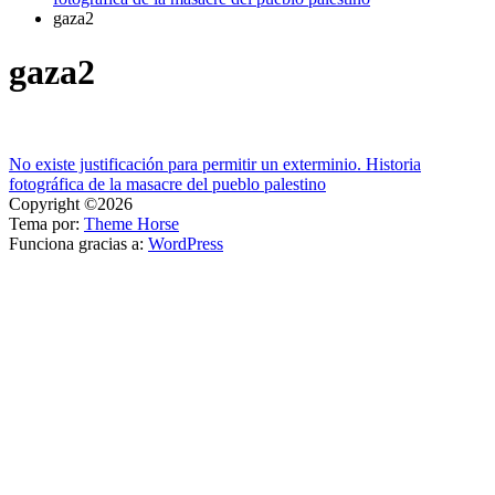
gaza2
gaza2
Navegación
No existe justificación para permitir un exterminio. Historia
fotográfica de la masacre del pueblo palestino
de
Copyright ©2026
entradas
Tema por:
Theme Horse
Funciona gracias a:
WordPress