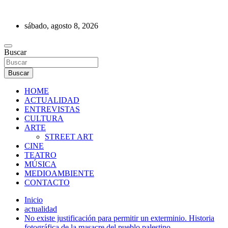
Saltar
al
sábado, agosto 8, 2026
contenido
REVISTA DE PRENSA
Buscar
Buscar
HOME
ACTUALIDAD
ENTREVISTAS
CULTURA
ARTE
STREET ART
CINE
TEATRO
MÚSICA
MEDIOAMBIENTE
CONTACTO
Inicio
actualidad
No existe justificación para permitir un exterminio. Historia
fotográfica de la masacre del pueblo palestino