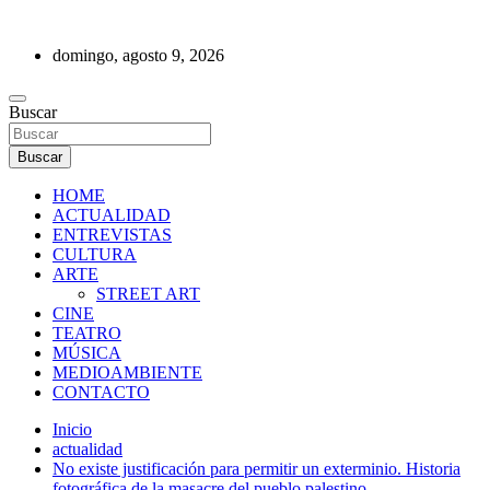
Saltar
al
domingo, agosto 9, 2026
contenido
REVISTA DE PRENSA
Buscar
Buscar
HOME
ACTUALIDAD
ENTREVISTAS
CULTURA
ARTE
STREET ART
CINE
TEATRO
MÚSICA
MEDIOAMBIENTE
CONTACTO
Inicio
actualidad
No existe justificación para permitir un exterminio. Historia
fotográfica de la masacre del pueblo palestino