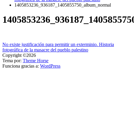
1405853236_936187_1405855750_album_normal
1405853236_936187_140585575
Navegación
No existe justificación para permitir un exterminio. Historia
fotográfica de la masacre del pueblo palestino
de
Copyright ©2026
entradas
Tema por:
Theme Horse
Funciona gracias a:
WordPress