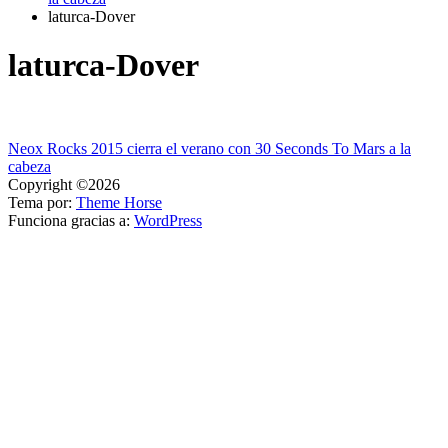
laturca-Dover
laturca-Dover
Navegación
Neox Rocks 2015 cierra el verano con 30 Seconds To Mars a la
cabeza
de
Copyright ©2026
entradas
Tema por:
Theme Horse
Funciona gracias a:
WordPress