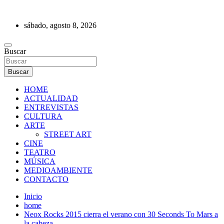
Saltar
al
sábado, agosto 8, 2026
contenido
REVISTA DE PRENSA
Buscar
Buscar
HOME
ACTUALIDAD
ENTREVISTAS
CULTURA
ARTE
STREET ART
CINE
TEATRO
MÚSICA
MEDIOAMBIENTE
CONTACTO
Inicio
home
Neox Rocks 2015 cierra el verano con 30 Seconds To Mars a
la cabeza