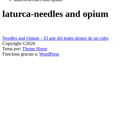
laturca-needles and opium
Navegación
Needles and Opium – El arte del teatro dentro de un cubo
Copyright ©2026
de
Tema por:
Theme Horse
entradas
Funciona gracias a:
WordPress