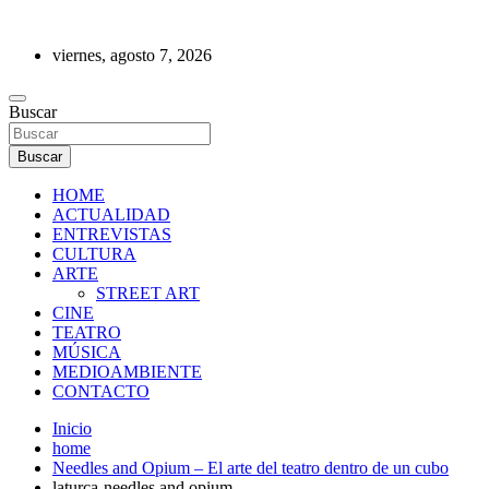
Saltar
al
viernes, agosto 7, 2026
contenido
REVISTA DE PRENSA
Buscar
Buscar
HOME
ACTUALIDAD
ENTREVISTAS
CULTURA
ARTE
STREET ART
CINE
TEATRO
MÚSICA
MEDIOAMBIENTE
CONTACTO
Inicio
home
Needles and Opium – El arte del teatro dentro de un cubo
laturca-needles and opium