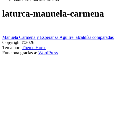
laturca-manuela-carmena
Navegación
Manuela Carmena y Esperanza Aguirre: alcaldías comparadas
Copyright ©2026
de
Tema por:
Theme Horse
entradas
Funciona gracias a:
WordPress