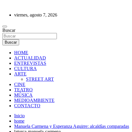
Saltar
al
viernes, agosto 7, 2026
contenido
REVISTA DE PRENSA
Buscar
Buscar
HOME
ACTUALIDAD
ENTREVISTAS
CULTURA
ARTE
STREET ART
CINE
TEATRO
MÚSICA
MEDIOAMBIENTE
CONTACTO
Inicio
home
Manuela Carmena y Esperanza Aguirre: alcaldías comparadas
laturca-manuela-carmena