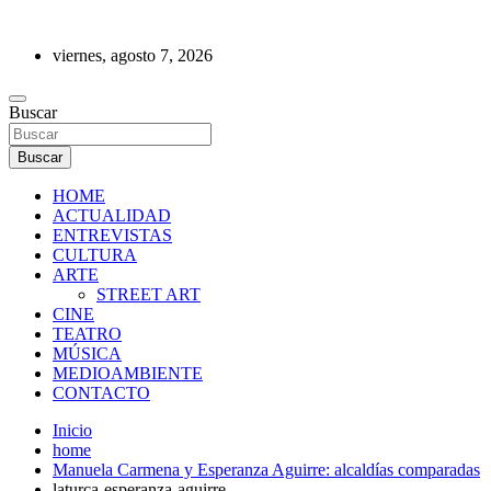
Saltar
al
viernes, agosto 7, 2026
contenido
REVISTA DE PRENSA
Buscar
Buscar
HOME
ACTUALIDAD
ENTREVISTAS
CULTURA
ARTE
STREET ART
CINE
TEATRO
MÚSICA
MEDIOAMBIENTE
CONTACTO
Inicio
home
Manuela Carmena y Esperanza Aguirre: alcaldías comparadas
laturca-esperanza-aguirre