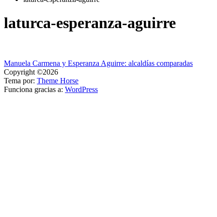
laturca-esperanza-aguirre
Navegación
Manuela Carmena y Esperanza Aguirre: alcaldías comparadas
Copyright ©2026
de
Tema por:
Theme Horse
entradas
Funciona gracias a:
WordPress